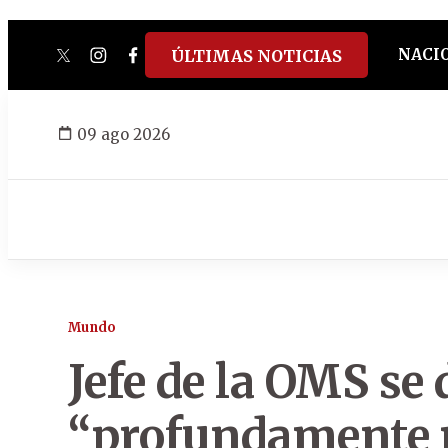
NACI
ÚLTIMAS NOTICIAS
twitter
instagram
facebook
tiktok
youtube
spotify
09 ago 2026
Mundo
Jefe de la OMS se 
“profundamente p