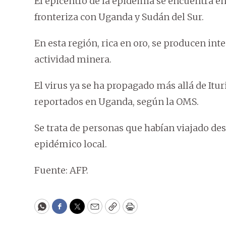
El epicentro de la epidemia se encuentra en 
fronteriza con Uganda y Sudán del Sur.
En esta región, rica en oro, se producen in
actividad minera.
El virus ya se ha propagado más allá de Itur
reportados en Uganda, según la OMS.
Se trata de personas que habían viajado de
epidémico local.
Fuente: AFP.
WhatsApp
Facebook
Twitter
Email
Copy
Print