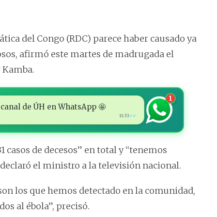
ática del Congo (RDC) parece haber causado ya
osos, afirmó este martes de madrugada el
r Kamba.
1
 al canal de ÚH en WhatsApp 🤩
11:33
✓✓
 casos de decesos” en total y “tenemos
claró el ministro a la televisión nacional.
son los que hemos detectado en la comunidad,
os al ébola”, precisó.