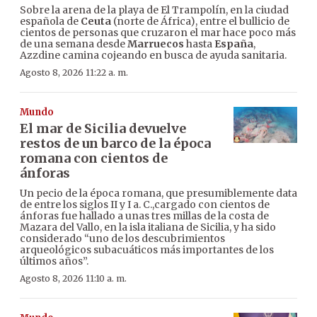
Sobre la arena de la playa de El Trampolín, en la ciudad
española de
Ceuta
(norte de África), entre el bullicio de
cientos de personas que cruzaron el mar hace poco más
de una semana desde
Marruecos
hasta
España
,
Azzdine camina cojeando en busca de ayuda sanitaria.
Agosto 8, 2026 11:22 a. m.
Mundo
El mar de Sicilia devuelve
restos de un barco de la época
romana con cientos de
ánforas
Un pecio de la época romana, que presumiblemente data
de entre los siglos II y I a. C.,cargado con cientos de
ánforas fue hallado a unas tres millas de la costa de
Mazara del Vallo, en la isla italiana de Sicilia, y ha sido
considerado “uno de los descubrimientos
arqueológicos subacuáticos más importantes de los
últimos años”.
Agosto 8, 2026 11:10 a. m.