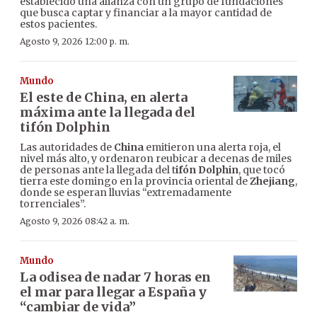
establecido una alianza con un grupo de fundaciones
que busca captar y financiar a la mayor cantidad de
estos pacientes.
Agosto 9, 2026 12:00 p. m.
Mundo
El este de China, en alerta
máxima ante la llegada del
tifón Dolphin
Las autoridades de
China
emitieron una alerta roja, el
nivel más alto, y ordenaron reubicar a decenas de miles
de personas ante la llegada del t
ifón Dolphin
, que tocó
tierra este domingo en la provincia oriental de
Zhejiang
,
donde se esperan lluvias “extremadamente
torrenciales”.
Agosto 9, 2026 08:42 a. m.
Mundo
La odisea de nadar 7 horas en
el mar para llegar a España y
“cambiar de vida”