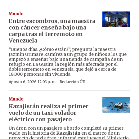
Mundo
Entre escombros, una maestra
con cáncer enseña bajo una
carpa tras el terremoto en
Venezuela
“Buenos días. ¿Cómo están?”, pregunta la maestra
Jazmín Urimare Ramírez a un grupo de niños a los que
empezó a enseñar bajo una tienda de campaña de un
refugio en La Guaira, la región más afectada por el
doble terremoto en Venezuela, que dejó a cerca de
18.000 personas sin vivienda.
·
Agosto 6, 2026 12:03 p. m.
Redacción ÚH
Mundo
Kazajistán realiza el primer
vuelo de un taxi volador
eléctrico con pasajero
Un dron con un pasajero a bordo completó su primer
vuelo en la historia de
Kazajistán
en el marco de un
proyecto de taxi aéreo, informó este jueves el Ministerio