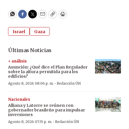
WhatsApp
Facebook
Twitter
Email
Copy
Print
Israel
Gaza
Últimas Noticias
+ análisis
Asunción: ¿Qué dice el Plan Regulador
sobre la altura permitida para los
edificios?
·
Agosto 8, 2026 08:06 p. m.
Redacción ÚH
Nacionales
Alliana y Latorre se reúnen con
gobernador brasileño para impulsar
inversiones
·
Agosto 8, 2026 07:35 p. m.
Redacción ÚH