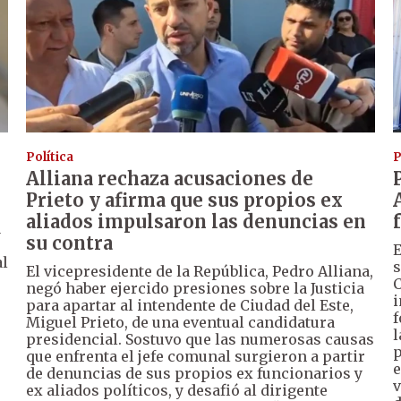
Política
P
Alliana rechaza acusaciones de
Prieto y afirma que sus propios ex
aliados impulsaron las denuncias en
a
su contra
E
al
s
El vicepresidente de la República, Pedro Alliana,
C
negó haber ejercido presiones sobre la Justicia
i
para apartar al intendente de Ciudad del Este,
f
Miguel Prieto, de una eventual candidatura
l
presidencial. Sostuvo que las numerosas causas
p
que enfrenta el jefe comunal surgieron a partir
e
de denuncias de sus propios ex funcionarios y
v
ex aliados políticos, y desafió al dirigente