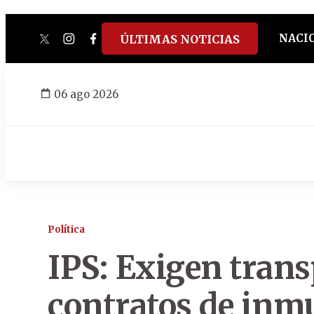
NACI
ÚLTIMAS NOTICIAS
twitter
instagram
facebook
tiktok
youtube
spotify
06 ago 2026
Política
IPS: Exigen trans
contratos de inm