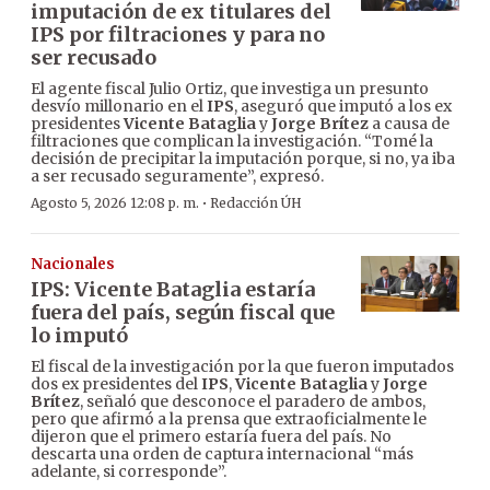
imputación de ex titulares del
IPS por filtraciones y para no
ser recusado
El agente fiscal Julio Ortiz, que investiga un presunto
desvío millonario en el
IPS
, aseguró que imputó a los ex
presidentes
Vicente Bataglia
y
Jorge Brítez
a causa de
filtraciones que complican la investigación. “Tomé la
decisión de precipitar la imputación porque, si no, ya iba
a ser recusado seguramente”, expresó.
·
Agosto 5, 2026 12:08 p. m.
Redacción ÚH
Nacionales
IPS: Vicente Bataglia estaría
fuera del país, según fiscal que
lo imputó
El fiscal de la investigación por la que fueron imputados
dos ex presidentes del
IPS
,
Vicente Bataglia
y
Jorge
Brítez
, señaló que desconoce el paradero de ambos,
pero que afirmó a la prensa que extraoficialmente le
dijeron que el primero estaría fuera del país. No
descarta una orden de captura internacional “más
adelante, si corresponde”.