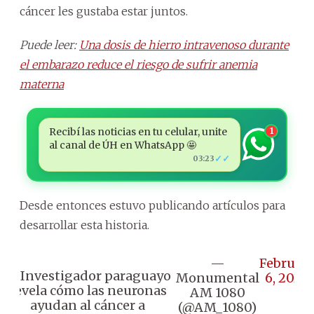
cáncer les gustaba estar juntos.
Puede leer:
Una dosis de hierro intravenoso durante
el embarazo reduce el riesgo de sufrir anemia
materna
Recibí las noticias en tu celular, unite
1
al canal de ÚH en WhatsApp 🤩
✓✓
03:23
Desde entonces estuvo publicando artículos para
desarrollar esta historia.
—
Februar
🔴 Investigador paraguayo
Monumental
6, 2026
revela cómo las neuronas
AM 1080
ayudan al cáncer a
(@AM_1080)