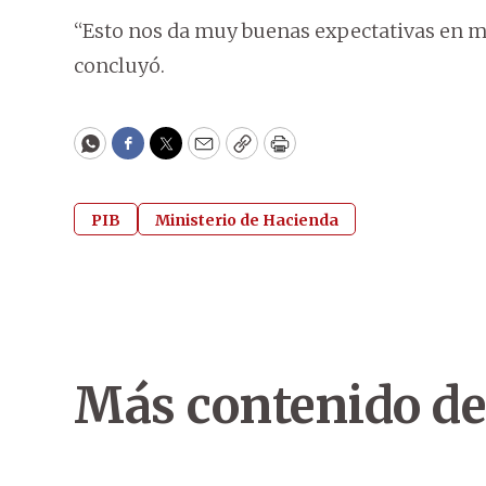
“Esto nos da muy buenas expectativas en ma
concluyó.
WhatsApp
Facebook
Twitter
Email
Copy
Print
PIB
Ministerio de Hacienda
Más contenido de