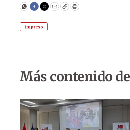
WhatsApp
Facebook
Twitter
Email
Copy
Print
Impreso
Más contenido de