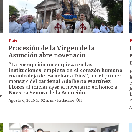
País
P
Procesión de la Virgen de la
Asunción abre novenario
“La corrupción no empieza en las
instituciones; empieza en el corazón humano
cuando deja de escuchar a Dios”
, fue el primer
mensaje del
cardenal Adalberto Martínez
e
Flores
al iniciar ayer el novenario en honor a
J
Nuestra Señora de la Asunción
.
i
de
c
·
Agosto 6, 2026 10:02 a. m.
Redacción ÚH
A