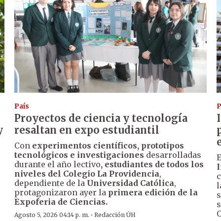
País
P
Proyectos de ciencia y tecnología
y
resaltan en expo estudiantil
Con
experimentos científicos, prototipos
tecnológicos e investigaciones
desarrolladas
E
durante el año lectivo
, estudiantes de todos los
I
niveles del Colegio La Providencia
,
s
c
dependiente de la
Universidad Católica
,
l
protagonizaron ayer la
primera edición de la
s
Expoferia de Ciencias.
s
O
·
Agosto 5, 2026 04:14 p. m.
Redacción ÚH