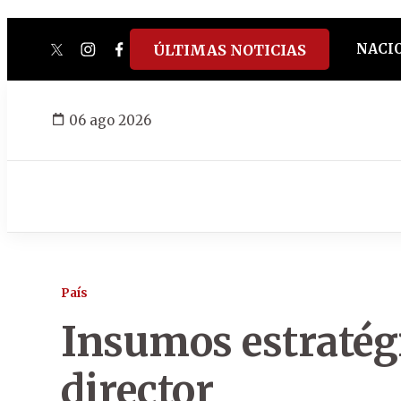
NACI
ÚLTIMAS NOTICIAS
twitter
instagram
facebook
tiktok
youtube
spotify
06 ago 2026
País
Insumos estratég
director