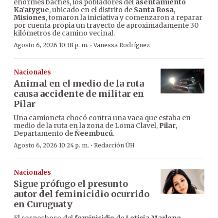
enormes baches, los pobladores del
asentamiento
Ka’atygue
, ubicado en el distrito de
Santa Rosa
,
Misiones
, tomaron la iniciativa y comenzaron a reparar
por cuenta propia un trayecto de aproximadamente 30
kilómetros de camino vecinal.
·
Agosto 6, 2026 10:38 p. m.
Vanessa Rodríguez
Nacionales
Animal en el medio de la ruta
causa accidente de militar en
Pilar
Una camioneta chocó contra una vaca que estaba en
medio de la ruta en la zona de Loma Clavel,
Pilar
,
Departamento de
Ñeembucú
.
·
Agosto 6, 2026 10:24 p. m.
Redacción ÚH
Nacionales
Sigue prófugo el presunto
autor del feminicidio ocurrido
en Curuguaty