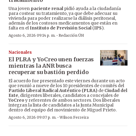
Una joven
paciente renal
pidió ayuda a la ciudadanía
para costear su tratamiento, ya que debe adecuar su
vivienda para poder realizarse la diálisis peritoneal,
además de los costosos medicamentos que están en
falta en el
Instituto de Previsión Social
(
IPS
).
·
Agosto 6, 2026 09:14 p. m.
Redacción ÚH
Nacionales
El PLRA y YoCreo unen fuerzas
mientras la ANR busca
recuperar su bastión perdido
El acuerdo fue presentado este viernes durante un acto
que reunió a nueve de los 10 presidentes de comités del
Partido Liberal Radical Auténtico (PLRA)
de
Ciudad del
Este
, dirigentes liberales, candidatos a concejales de
YoCreo
y referentes de ambos sectores. Dos liberales
integran la lista de candidatos a la Junta Municipal
dentro del equipo del movimiento de Miguel Prieto.
·
Agosto 6, 2026 09:07 p. m.
Wilson Ferreira