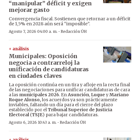
“manipular” déficit y exigen
mejorar gasto
Convergencia fiscal. Sostienen que retornar a un déficit
de 1,5% en 2028 aún será “imposible”.
·
Agosto 7, 2026 04:00 a. m.
Redacción ÚH
+ análisis
Municipales: Oposición
negocia a contrarreloj la
unificación de candidaturas
en ciudades claves
La oposición continúa en un tira y afloje en la recta final
de las negociaciones para unificar candidaturas de cara
a las
municipales 2026
. En
Asunción
,
Luque
y
Mariano
Roque Alonso,
los acuerdos ya son prácticamente
inviables, faltando un día para el cierre del plazo
establecido por el
Tribunal Superior de Justicia
Electoral
(
TSJE
) para bajar candidaturas.
·
Agosto 6, 2026 10:43 a. m.
Redacción ÚH
+ análisis