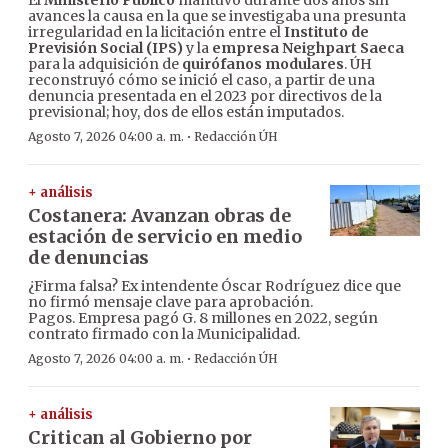
El
Ministerio Público
mantuvo durante dos años sin
avances la causa en la que se investigaba una presunta
irregularidad en la licitación entre el
Instituto de
Previsión Social (IPS)
y la
empresa Neighpart Saeca
para la adquisición de
quirófanos modulares
. ÚH
reconstruyó cómo se inició el caso, a partir de una
denuncia presentada en el 2023 por directivos de la
previsional; hoy, dos de ellos están imputados.
·
Agosto 7, 2026 04:00 a. m.
Redacción ÚH
+ análisis
Costanera: Avanzan obras de
estación de servicio en medio
de denuncias
¿Firma falsa? Ex intendente Óscar Rodríguez dice que
no firmó mensaje clave para aprobación.
Pagos. Empresa pagó G. 8 millones en 2022, según
contrato firmado con la Municipalidad.
·
Agosto 7, 2026 04:00 a. m.
Redacción ÚH
+ análisis
Critican al Gobierno por