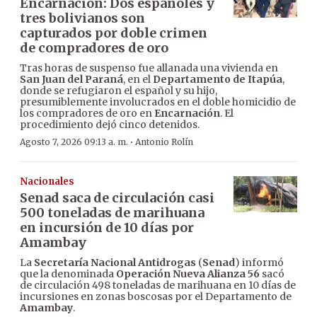
Encarnación: Dos españoles y
tres bolivianos son
capturados por doble crimen
de compradores de oro
Tras horas de suspenso fue allanada una vivienda en
San Juan del Paraná
, en el
Departamento de Itapúa
,
donde se refugiaron el español y su hijo,
presumiblemente involucrados en el doble homicidio de
los compradores de oro en
Encarnación
. El
procedimiento dejó cinco detenidos.
·
Agosto 7, 2026 09:13 a. m.
Antonio Rolín
Nacionales
Senad saca de circulación casi
500 toneladas de marihuana
en incursión de 10 días por
Amambay
La
Secretaría Nacional Antidrogas
(
Senad
) informó
que la denominada
Operación Nueva Alianza 56
sacó
de circulación 498 toneladas de marihuana en 10 días de
incursiones en zonas boscosas por el Departamento de
Amambay
.