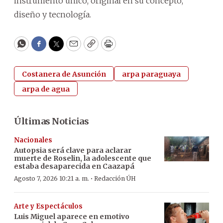
instrumento único, original en su concepto,
diseño y tecnología.
WhatsApp
Facebook
Twitter
Email
Copy
Print
Costanera de Asunción
arpa paraguaya
arpa de agua
Últimas Noticias
Nacionales
Autopsia será clave para aclarar
muerte de Roselin, la adolescente que
estaba desaparecida en Caazapá
·
Agosto 7, 2026 10:21 a. m.
Redacción ÚH
Arte y Espectáculos
Luis Miguel aparece en emotivo