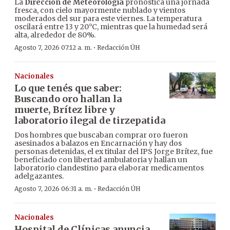
La
Dirección de Meteorología
pronostica una jornada
fresca, con cielo mayormente nublado y vientos
moderados del sur para este viernes. La temperatura
oscilará entre 13 y 20°C, mientras que la humedad será
alta, alrededor de 80%.
·
Agosto 7, 2026 07:12 a. m.
Redacción ÚH
Nacionales
Lo que tenés que saber:
Buscando oro hallan la
muerte, Brítez libre y
laboratorio ilegal de tirzepatida
Dos hombres que buscaban comprar oro fueron
asesinados a balazos en Encarnación y hay dos
personas detenidas, el ex titular del IPS Jorge Brítez, fue
beneficiado con libertad ambulatoria y hallan un
laboratorio clandestino para elaborar medicamentos
adelgazantes.
·
Agosto 7, 2026 06:31 a. m.
Redacción ÚH
Nacionales
Hospital de Clínicas anuncia