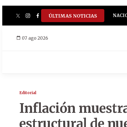
NACI
ÚLTIMAS NOTICIAS
twitter
instagram
facebook
tiktok
youtube
spotify
07 ago 2026
Editorial
Inflación muestr
estructural de n