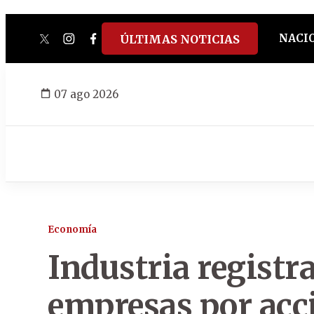
NACI
ÚLTIMAS NOTICIAS
twitter
instagram
facebook
tiktok
youtube
spotify
07 ago 2026
Economía
Industria registr
empresas por acc