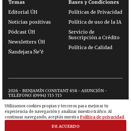
Temas
Bases y Condiciones
Editorial ÚH
Políticas de Privacidad
Noticias positivas
Política de uso de la IA
Pódcast ÚH
Servicio de
Suscripción a Crédito
Newsletters ÚH
Política de Calidad
Ñandejara Ñe’ẽ
2026 - BENJAMÍN CONSTANT 658 - ASUNCIÓN -
TELÉFONO:
(0994) 715 715
Utilizamos cookies propias y terceros para mejorar tu
experiencia de navegación y analizar nuestro tráfico. Al
twitter
instagram
facebook
tiktok
youtube
spotify
continuar navegando, aceptás nuestra
Política de privacidad
.
DE ACUERDO