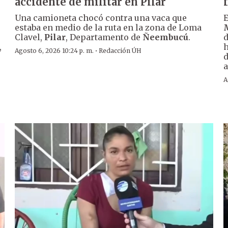
accidente de militar en Pilar
Una camioneta chocó contra una vaca que
E
estaba en medio de la ruta en la zona de Loma
Clavel,
Pilar
, Departamento de
Ñeembucú
.
d
,
h
·
Agosto 6, 2026 10:24 p. m.
Redacción ÚH
d
a
A