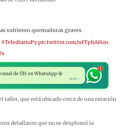
nas sufrieron quemaduras graves.
#TelediarioPy
pic.twitter.com/nfTphAf4in
24
1
 al canal de ÚH en WhatsApp 🤩
04:28
✓✓
l taller, que está ubicado cerca de una estación
beros detallaron que no se desplomó la