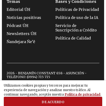
Temas
Bases y Condiciones
Editorial ÚH
Políticas de Privacidad
Noticias positivas
Política de uso de la IA
Pódcast ÚH
Servicio de
Suscripción a Crédito
Newsletters ÚH
Política de Calidad
Ñandejara Ñe’ẽ
2026 - BENJAMÍN CONSTANT 658 - ASUNCIÓN -
TELÉFONO:
(0994) 715 715
Utilizamos cookies propias y terceros para mejorar tu
experiencia de navegación y analizar nuestro tráfico. Al
twitter
instagram
facebook
tiktok
youtube
spotify
continuar navegando, aceptás nuestra
Política de privacidad
.
DE ACUERDO