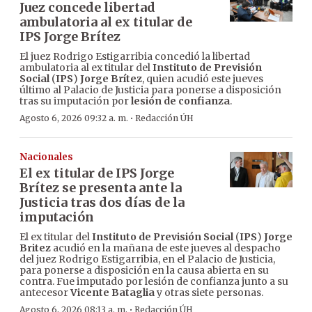
Juez concede libertad
ambulatoria al ex titular de
IPS Jorge Brítez
El juez Rodrigo Estigarribia concedió la libertad
ambulatoria al ex titular del
Instituto de Previsión
Social
(
IPS
)
Jorge Brítez
, quien acudió este jueves
último al Palacio de Justicia para ponerse a disposición
tras su imputación por
lesión de confianza
.
·
Agosto 6, 2026 09:32 a. m.
Redacción ÚH
Nacionales
El ex titular de IPS Jorge
Brítez se presenta ante la
Justicia tras dos días de la
imputación
El ex titular del
Instituto de Previsión Social
(
IPS
)
Jorge
Britez
acudió en la mañana de este jueves al despacho
del juez Rodrigo Estigarribia, en el Palacio de Justicia,
para ponerse a disposición en la causa abierta en su
contra. Fue imputado por lesión de confianza junto a su
antecesor
Vicente Bataglia
y otras siete personas.
·
Agosto 6, 2026 08:13 a. m.
Redacción ÚH