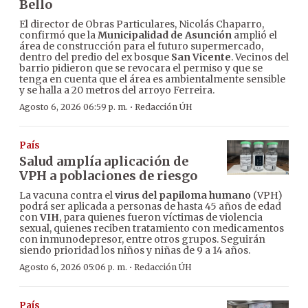
Bello
El director de Obras Particulares, Nicolás Chaparro,
confirmó que la
Municipalidad de Asunción
amplió el
área de construcción para el futuro supermercado,
dentro del predio del ex bosque
San Vicente
. Vecinos del
barrio pidieron que se revocara el permiso y que se
tenga en cuenta que el área es ambientalmente sensible
y se halla a 20 metros del arroyo Ferreira.
·
Agosto 6, 2026 06:59 p. m.
Redacción ÚH
País
Salud amplía aplicación de
VPH a poblaciones de riesgo
La vacuna contra el
virus del papiloma humano
(VPH)
podrá ser aplicada a personas de hasta 45 años de edad
con
VIH
, para quienes fueron víctimas de violencia
sexual, quienes reciben tratamiento con medicamentos
con inmunodepresor, entre otros grupos. Seguirán
siendo prioridad los niños y niñas de 9 a 14 años.
·
Agosto 6, 2026 05:06 p. m.
Redacción ÚH
País