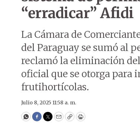
“erradicar” Afidi
La Cámara de Comerciante
del Paraguay se sumó al p
reclamó la eliminación de
oficial que se otorga para
frutihortícolas.
Julio 8, 2025 11:58 a. m.
WhatsApp
Facebook
Twitter
Email
Copy
Print