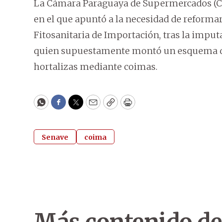
La Cámara Paraguaya de Supermercados (C
en el que apuntó a la necesidad de reforma
Fitosanitaria de Importación, tras la imputa
quien supuestamente montó un esquema de 
hortalizas mediante coimas.
WhatsApp
Facebook
Twitter
Email
Copy
Print
Senave
coima