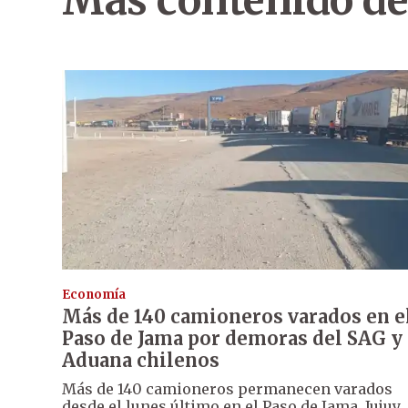
Más contenido de
Economía
Más de 140 camioneros varados en e
Paso de Jama por demoras del SAG y
Aduana chilenos
Más de 140 camioneros permanecen varados
desde el lunes último en el Paso de Jama, Jujuy,