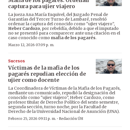
Mafia de los pagarés: Ordenan
captura para ujier viajero
La jueza Ana María Esquivel, del Juzgado Penal de
Garantías del Tercer Turno de Lambaré, resolvió
ordenar la captura del conocido como “ujier viajero”,
Heber Cardozo
, por rebeldía, debido a que el imputado
no se presentó para comparecer ante una citación en el
caso conocido como
mafia de los pagarés
.
Marzo 12, 2026 07:09 p. m.
Sucesos
Víctimas de la mafia de los
pagarés repudian elección de
ujier como docente
La Coordinadora de Víctimas de la Mafia de los Pagarés,
mediante un comunicado, repudió la designación del
conocido como “ujier viajero”, Heber Cardozo, como
profesor titular de Derecho Político del sexto semestre,
segunda sección, turno noche, por la Facultad de
Derecho de la Universidad Nacional de Asunción (UNA).
·
Febrero 25, 2026 09:11 p. m.
Redacción ÚH