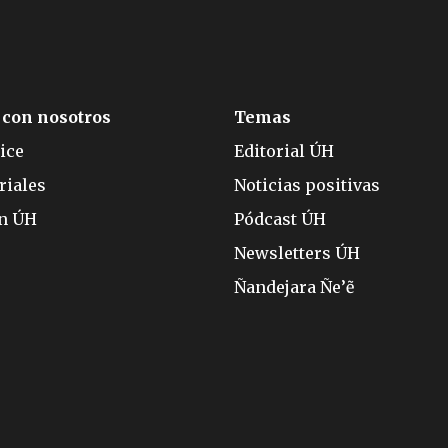
 con nosotros
Temas
ice
Editorial ÚH
riales
Noticias positivas
ón ÚH
Pódcast ÚH
Newsletters ÚH
Ñandejara Ñe’ẽ