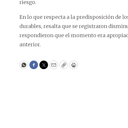
riesgo.
En lo que respecta a la predisposición de 
durables, resalta que se registraron dismi
respondieron que el momento era apropiado
anterior.
WhatsApp
Facebook
Twitter
Email
Copy
Print