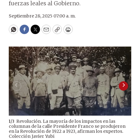
fuerzas leales al Gobierno.
Septiembre 28, 2025 07:00 a. m.
WhatsApp
Facebook
Twitter
Email
Copy
Print
Revolución. La mayoría de los impactos en las
1
/
3
2
/
3
columnas de la calle Presidente Franco se produjeron
pos
en la Revolución de 1922 a 1923, afirman los expertos.
Colección Javier Yubi