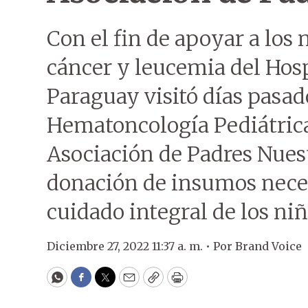
Con el fin de apoyar a los 
cáncer y leucemia del Hos
Paraguay visitó días pasa
Hematoncología Pediátrica,
Asociación de Padres Nuest
donación de insumos neces
cuidado integral de los niñ
Diciembre 27, 2022 11:37 a. m. •
Por
Brand Voice
WhatsApp
Facebook
Twitter
Email
Copy
Print