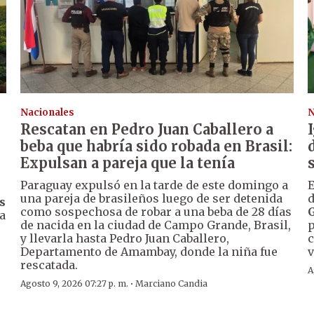
Nacionales
N
Rescatan en Pedro Juan Caballero a
beba que habría sido robada en Brasil:
Expulsan a pareja que la tenía
Paraguay expulsó en la tarde de este domingo a
E
una pareja de brasileños luego de ser detenida
d
s
como sospechosa de robar a una beba de 28 días
a
de nacida en la ciudad de Campo Grande, Brasil,
p
y llevarla hasta Pedro Juan Caballero,
c
Departamento de Amambay, donde la niña fue
v
rescatada.
A
·
Agosto 9, 2026 07:27 p. m.
Marciano Candia