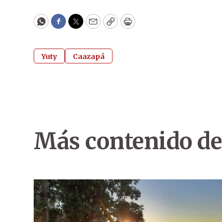
WhatsApp
Facebook
Twitter
Email
Copy
Print
Yuty
Caazapá
Más contenido de