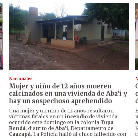
Nacionales
N
a
Mujer y niño de 12 años mueren
calcinados en una vivienda de Aba’i y
hay un sospechoso aprehendido
Una mujer y un niño de 12 años resultaron
E
víctimas fatales en un
incendio
de vivienda
m
ocurrido este domingo en la colonia
Tupa
a
Rendá
, distrito de
Aba’i
, Departamento de
l
Caazapá
. La Policía halló al chico fallecido con
t