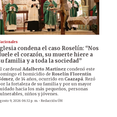
acionales
Iglesia condena el caso Roselín: “Nos
duele el corazón, su muerte hiere a
su familia y a toda la sociedad”
l cardenal
Adalberto Martínez
condenó este
omingo el homicidio de
Roselín Florentín
Gómez
, de 14 años, ocurrido en
Caazapá
. Rezó
or la fortaleza de su familia y por un mayor
uidado hacia los más pequeños, personas
ulnerables, niños y jóvenes.
·
gosto 9, 2026 06:32 p. m.
Redacción ÚH