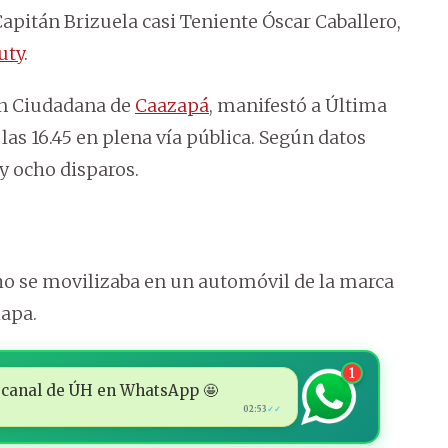
Capitán Brizuela casi Teniente Óscar Caballero,
uty
.
ón Ciudadana de
Caazapá
, manifestó a Última
las 16.45 en plena vía pública. Según datos
 y ocho disparos.
ho se movilizaba en un automóvil de la marca
hapa.
1
 al canal de ÚH en WhatsApp 🤩
02:53
✓✓