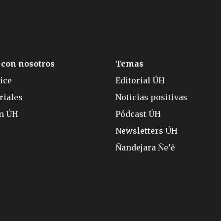
 con nosotros
Temas
ice
Editorial ÚH
riales
Noticias positivas
ón ÚH
Pódcast ÚH
Newsletters ÚH
Ñandejara Ñe’ẽ