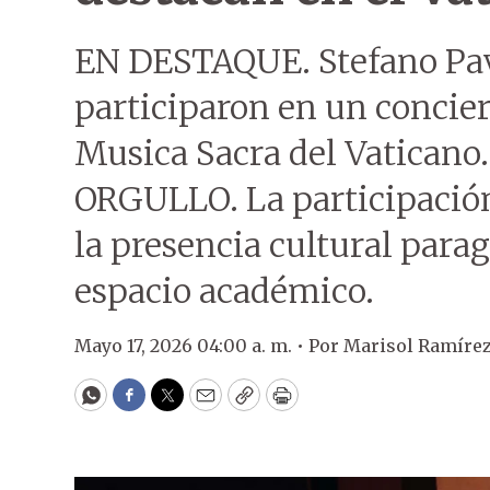
EN DESTAQUE. Stefano Pav
participaron en un conciert
Musica Sacra del Vaticano.
ORGULLO. La participación
la presencia cultural para
espacio académico.
Mayo 17, 2026 04:00 a. m. •
Por
Marisol Ramíre
WhatsApp
Facebook
Twitter
Email
Copy
Print