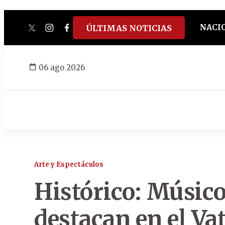
NACI
ÚLTIMAS NOTICIAS
twitter
instagram
facebook
tiktok
youtube
spotify
06 ago 2026
Arte y Espectáculos
Histórico: Músic
destacan en el Va