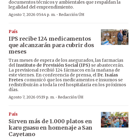
documentos técnicos y ambientales que respaldan la
legalidad del emprendimiento.
·
Agosto 7, 2026 05:44 p. m.
Redacción ÚH
País
IPS recibe 124 medicamentos
que alcanzarán para cubrir dos
meses
Tras meses de espera de los asegurados, las farmacias
del
Instituto de Previsión Social (IPS)
se abastecerán.
La previsional recibió 124 fármacos en la mañana de
este viernes. En conferencia de prensa, el
Dr. Isaías
Fretes
comunicó que los medicamentos e insumos se
redistribuirán a toda la red hospitalaria en los próximos
días.
·
Agosto 7, 2026 05:19 p. m.
Redacción ÚH
País
Sirven más de 1.000 platos en
karu guasu en homenaje a San
Cayetano