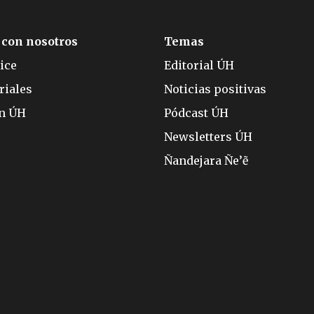
 con nosotros
Temas
ice
Editorial ÚH
riales
Noticias positivas
ón ÚH
Pódcast ÚH
Newsletters ÚH
Ñandejara Ñe’ẽ