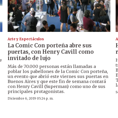
Arte y Espectáculos
A
La Comic Con porteña abre sus
puertas, con Henry Cavill como
invitado de lujo
e
H
t
Más de 70.000 personas están llamadas a
B
poblar los pabellones de la Comic Con porteña,
E
un evento que abrió este viernes sus puertas en
T
Buenos Aires y que este fin de semana contará
l
con Henry Cavill (Superman) como uno de sus
principales protagonistas.
S
Diciembre 6, 2019 05:24 p. m.