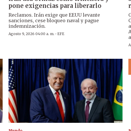
pone exigencias para liberarlo
Reclamos. Irán exige que EEUU levante
G
sanciones, cese bloqueo naval y pague
C
indemnización.
a
A
·
Agosto 9, 2026 04:00 a. m.
EFE
a
A
Mundo