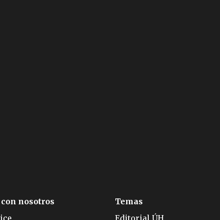
 con nosotros
Temas
ice
Editorial ÚH