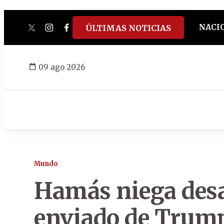
NACI
ÚLTIMAS NOTICIAS
twitter
instagram
facebook
tiktok
youtube
spotify
09 ago 2026
Mundo
Hamás niega desa
enviado de Trum