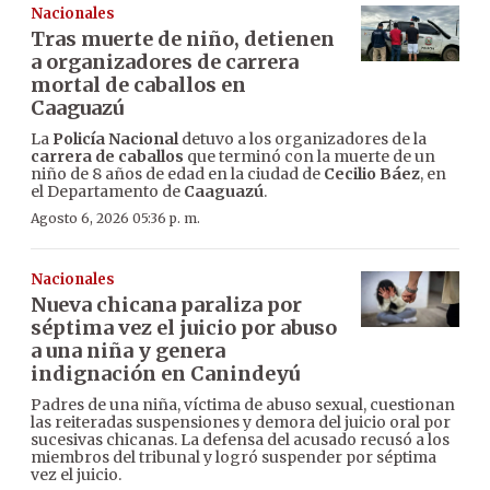
Nacionales
Tras muerte de niño, detienen
a organizadores de carrera
mortal de caballos en
Caaguazú
La
Policía Nacional
detuvo a los organizadores de la
carrera de caballos
que terminó con la muerte de un
niño de 8 años de edad en la ciudad de
Cecilio Báez
, en
el Departamento de
Caaguazú
.
Agosto 6, 2026 05:36 p. m.
Nacionales
Nueva chicana paraliza por
séptima vez el juicio por abuso
a una niña y genera
indignación en Canindeyú
Padres de una niña, víctima de abuso sexual, cuestionan
las reiteradas suspensiones y demora del juicio oral por
sucesivas chicanas. La defensa del acusado recusó a los
miembros del tribunal y logró suspender por séptima
vez el juicio.