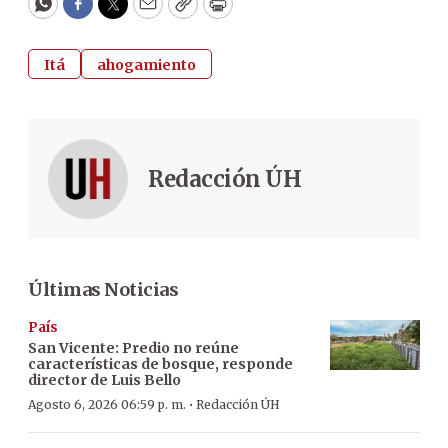
WhatsApp
Facebook
Twitter
Email
Copy
Print
Itá
ahogamiento
Redacción ÚH
Últimas Noticias
País
San Vicente: Predio no reúne
características de bosque, responde
director de Luis Bello
·
Agosto 6, 2026 06:59 p. m.
Redacción ÚH