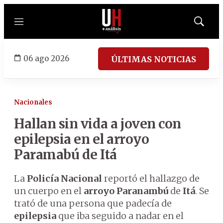
Menú
Mostrar
búsqued
06 ago 2026
ÚLTIMAS NOTICIAS
Nacionales
Hallan sin vida a joven con
epilepsia en el arroyo
Paramabú de Itá
La
Policía Nacional
reportó el hallazgo de
un cuerpo en el
arroyo Paranambú
de
Itá
. Se
trató de una persona que padecía de
epilepsia
que iba seguido a nadar en el