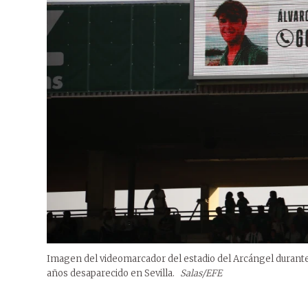
Imagen del videomarcador del estadio del Arcángel durante 
años desaparecido en Sevilla.
Salas/EFE