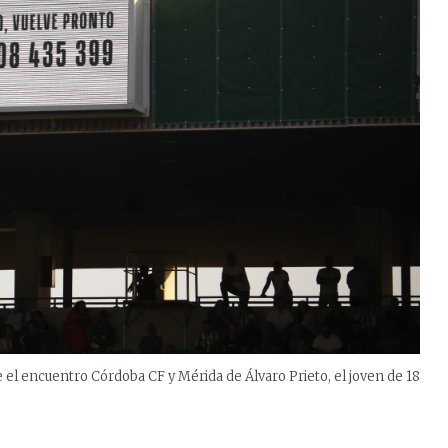
el encuentro Córdoba CF y Mérida de Álvaro Prieto, el joven de 18