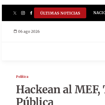
NACI
ÚLTIMAS NOTICIAS
twitter
instagram
facebook
tiktok
youtube
spotify
06 ago 2026
Política
Hackean al MEF, 
Pública