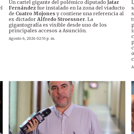
Un cartel gigante del polémico diputado
Jatar
L
el
Fernández
fue instalado en la zona del viaducto
s
de
Cuatro Mojones
y contiene una referencia al
s
ex dictador
Alfredo Stroessner
. La
t
gigantografía es visible desde uno de los
p
principales accesos a Asunción.
i
c
Agosto 6, 2026 02:55 p. m.
p
c
o
c
A