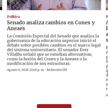
Política
P
Senado analiza cambios en Cones y
Aneaes
La Comisión Especial del Senado que analiza la
gobernanza de la educación superior inició el
debate sobre posibles cambios en el marco legal
E
del sistema universitario. El senador Éver
n
Villalba señaló que se estudian alternativas,
p
como la fusión del Cones y la Aneaes o la
M
modificación de sus estructuras.
p
·
Agosto 6, 2026 12:40 p. m.
Redacción ÚH
q
d
e
o
r
A