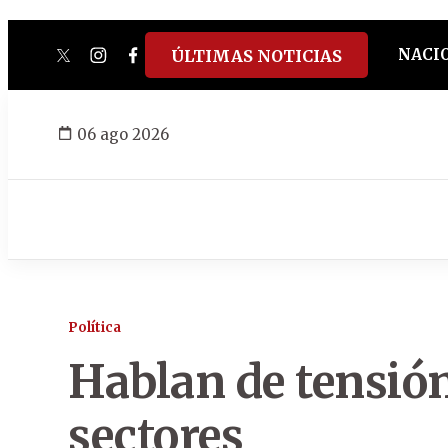
NACI
ÚLTIMAS NOTICIAS
twitter
instagram
facebook
tiktok
youtube
spotify
06 ago 2026
Política
Hablan de tensión
sectores