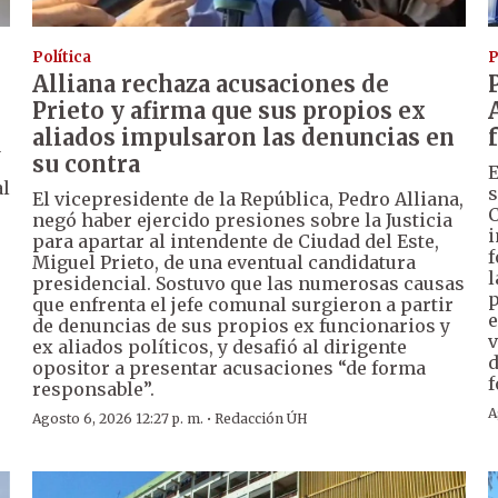
Política
P
Alliana rechaza acusaciones de
Prieto y afirma que sus propios ex
aliados impulsaron las denuncias en
a
su contra
E
al
s
El vicepresidente de la República, Pedro Alliana,
C
negó haber ejercido presiones sobre la Justicia
i
para apartar al intendente de Ciudad del Este,
f
Miguel Prieto, de una eventual candidatura
l
presidencial. Sostuvo que las numerosas causas
p
que enfrenta el jefe comunal surgieron a partir
e
de denuncias de sus propios ex funcionarios y
v
ex aliados políticos, y desafió al dirigente
d
opositor a presentar acusaciones “de forma
f
responsable”.
A
·
Agosto 6, 2026 12:27 p. m.
Redacción ÚH