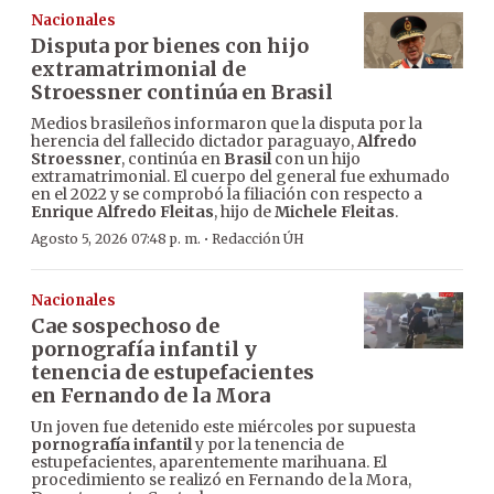
Nacionales
Disputa por bienes con hijo
extramatrimonial de
Stroessner continúa en Brasil
Medios brasileños informaron que la disputa por la
herencia del fallecido dictador paraguayo,
Alfredo
Stroessner
, continúa en
Brasil
con un hijo
extramatrimonial. El cuerpo del general fue exhumado
en el 2022 y se comprobó la filiación con respecto a
Enrique Alfredo Fleitas
, hijo de
Michele Fleitas
.
·
Agosto 5, 2026 07:48 p. m.
Redacción ÚH
Nacionales
Cae sospechoso de
pornografía infantil y
tenencia de estupefacientes
en Fernando de la Mora
Un joven fue detenido este miércoles por supuesta
pornografía infantil
y por la tenencia de
estupefacientes, aparentemente marihuana. El
procedimiento se realizó en Fernando de la Mora,