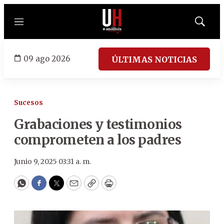
Menú
Mostrar
búsqued
09 ago 2026
ÚLTIMAS NOTICIAS
Sucesos
Grabaciones y testimonios
comprometen a los padres
Junio 9, 2025 03:31 a. m.
WhatsApp
Facebook
Twitter
Email
Copy
Print