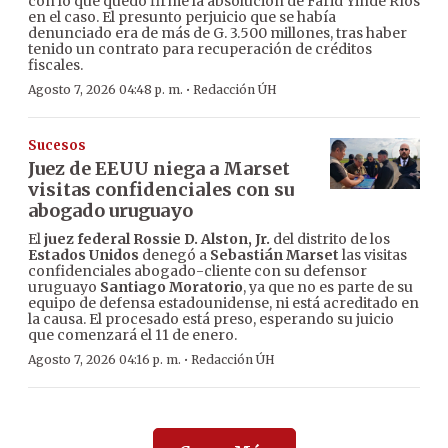
con lo que quedó firme la absolución de Farid Yinde Ríos
en el caso. El presunto perjuicio que se había
denunciado era de más de G. 3.500 millones, tras haber
tenido un contrato para recuperación de créditos
fiscales.
·
Agosto 7, 2026 04:48 p. m.
Redacción ÚH
Sucesos
Juez de EEUU niega a Marset
visitas confidenciales con su
abogado uruguayo
El
juez federal Rossie D. Alston, Jr.
del distrito de los
Estados Unidos
denegó a
Sebastián Marset
las visitas
confidenciales abogado-cliente con su defensor
uruguayo
Santiago Moratorio
, ya que no es parte de su
equipo de defensa estadounidense, ni está acreditado en
la causa. El procesado está preso, esperando su juicio
que comenzará el 11 de enero.
·
Agosto 7, 2026 04:16 p. m.
Redacción ÚH