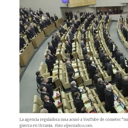
La agencia reguladora rusa acusó a YouTube de cometer “num
guerra en Ucrania.
Foto: elperiodico.com.