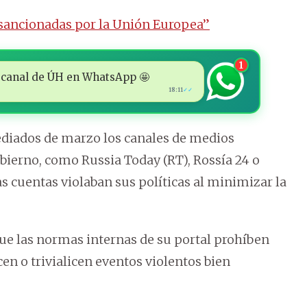
e sancionadas por la Unión Europea”
1
 al canal de ÚH en WhatsApp 🤩
18:11
✓✓
diados de marzo los canales de medios
obierno, como Russia Today (RT), Rossía 24 o
s cuentas violaban sus políticas al minimizar la
ue las normas internas de su portal prohíben
n o trivialicen eventos violentos bien