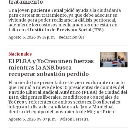
tratamiento
Una joven
paciente renal
pidió ayuda a la ciudadanía
para costear su tratamiento, ya que debe adecuar su
vivienda para poder realizarse la diálisis peritoneal,
además de los costosos medicamentos que están en
falta en el
Instituto de Previsión Social
(
IPS
).
·
Agosto 6, 2026 09:14 p. m.
Redacción ÚH
Nacionales
El PLRA y YoCreo unen fuerzas
mientras la ANR busca
recuperar su bastión perdido
El acuerdo fue presentado este viernes durante un acto
que reunió a nueve de los 10 presidentes de comités del
Partido Liberal Radical Auténtico (PLRA)
de
Ciudad del
Este
, dirigentes liberales, candidatos a concejales de
YoCreo
y referentes de ambos sectores. Dos liberales
integran la lista de candidatos a la Junta Municipal
dentro del equipo del movimiento de Miguel Prieto.
·
Agosto 6, 2026 09:07 p. m.
Wilson Ferreira