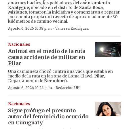
enormes baches, los pobladores del
asentamiento
Ka’atygue
, ubicado en el distrito de
Santa Rosa
,
Misiones
, tomaron la iniciativa y comenzaron a reparar
por cuenta propia un trayecto de aproximadamente 30
kilómetros de camino vecinal.
·
Agosto 6, 2026 10:38 p. m.
Vanessa Rodríguez
Nacionales
Animal en el medio de la ruta
causa accidente de militar en
Pilar
Una camioneta chocó contra una vaca que estaba en
medio de la ruta en la zona de Loma Clavel,
Pilar
,
Departamento de
Ñeembucú
.
·
Agosto 6, 2026 10:24 p. m.
Redacción ÚH
Nacionales
Sigue prófugo el presunto
autor del feminicidio ocurrido
en Curuguaty