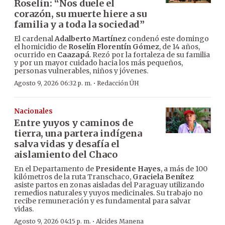
Roselín: “Nos duele el
corazón, su muerte hiere a su
familia y a toda la sociedad”
El cardenal
Adalberto Martínez
condenó este domingo
el homicidio de
Roselín Florentín Gómez
, de 14 años,
ocurrido en
Caazapá
. Rezó por la fortaleza de su familia
y por un mayor cuidado hacia los más pequeños,
personas vulnerables, niños y jóvenes.
·
Agosto 9, 2026 06:32 p. m.
Redacción ÚH
Nacionales
Entre yuyos y caminos de
tierra, una partera indígena
salva vidas y desafía el
aislamiento del Chaco
En el Departamento de
Presidente Hayes
, a más de 100
kilómetros de la ruta Transchaco,
Graciela Benítez
asiste partos en zonas aisladas del Paraguay utilizando
remedios naturales y yuyos medicinales. Su trabajo no
recibe remuneración y es fundamental para salvar
vidas.
·
Agosto 9, 2026 04:15 p. m.
Alcides Manena