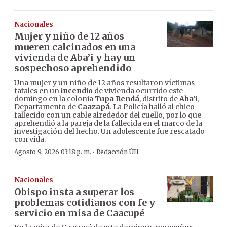
Nacionales
Mujer y niño de 12 años
mueren calcinados en una
vivienda de Aba’i y hay un
sospechoso aprehendido
Una mujer y un niño de 12 años resultaron víctimas
fatales en un
incendio
de vivienda ocurrido este
domingo en la colonia
Tupa Rendá
, distrito de
Aba’i
,
Departamento de
Caazapá
. La Policía halló al chico
fallecido con un cable alrededor del cuello, por lo que
aprehendió a la pareja de la fallecida en el marco de la
investigación del hecho. Un adolescente fue rescatado
con vida.
·
Agosto 9, 2026 03:18 p. m.
Redacción ÚH
Nacionales
Obispo insta a superar los
problemas cotidianos con fe y
servicio en misa de Caacupé