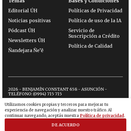
Temas
Bases y Condiciones
Editorial ÚH
Políticas de Privacidad
Noticias positivas
Política de uso de la IA
Pódcast ÚH
Servicio de
Suscripción a Crédito
Newsletters ÚH
Política de Calidad
Ñandejara Ñe’ẽ
2026 - BENJAMÍN CONSTANT 658 - ASUNCIÓN -
TELÉFONO:
(0994) 715 715
Utilizamos cookies propias y terceros para mejorar tu
experiencia de navegación y analizar nuestro tráfico. Al
twitter
instagram
facebook
tiktok
youtube
spotify
continuar navegando, aceptás nuestra
Política de privacidad
.
DE ACUERDO