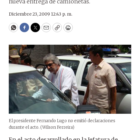
nueva entrega de camionetas.
Diciembre 23, 2009 12:43 p. m.
WhatsApp
Facebook
Twitter
Email
Copy
Print
El presidente Fernando Lugo no emitió declaraciones
durante el acto. (Wilson Ferreira)
En el acto desarrollado en la Jefatura de