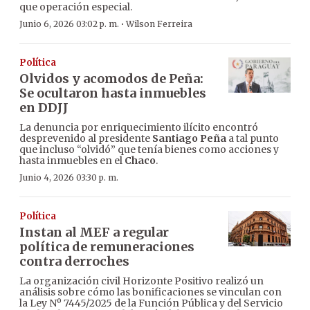
que operación especial.
·
Junio 6, 2026 03:02 p. m.
Wilson Ferreira
Política
Olvidos y acomodos de Peña:
Se ocultaron hasta inmuebles
en DDJJ
La denuncia por enriquecimiento ilícito encontró
desprevenido al presidente
Santiago Peña
a tal punto
que incluso “olvidó” que tenía bienes como acciones y
hasta inmuebles en el
Chaco
.
Junio 4, 2026 03:30 p. m.
Política
Instan al MEF a regular
política de remuneraciones
contra derroches
La organización civil Horizonte Positivo realizó un
análisis sobre cómo las bonificaciones se vinculan con
la Ley Nº 7445/2025 de la Función Pública y del Servicio