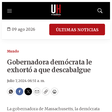
Menú
Mostrar
búsqued
09 ago 2026
ÚLTIMAS NOTICIAS
Mundo
Gobernadora demócrata le
exhortó a que descabalgue
Julio 7, 2024 06:51 a. m.
WhatsApp
Facebook
Twitter
Email
Copy
Print
La gobernadora de Massachusetts, la demócrata