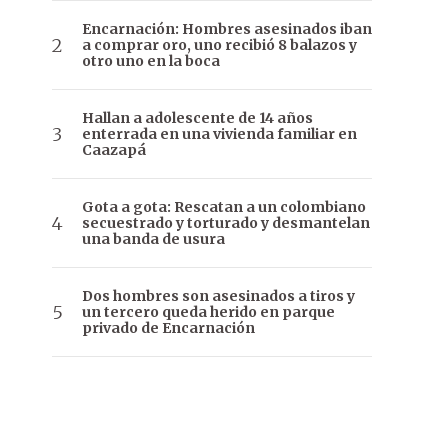
Encarnación: Hombres asesinados iban
a comprar oro, uno recibió 8 balazos y
otro uno en la boca
Hallan a adolescente de 14 años
enterrada en una vivienda familiar en
Caazapá
Gota a gota: Rescatan a un colombiano
secuestrado y torturado y desmantelan
una banda de usura
Dos hombres son asesinados a tiros y
un tercero queda herido en parque
privado de Encarnación