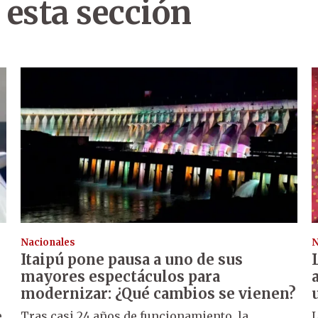
 esta sección
Nacionales
N
Itaipú pone pausa a uno de sus
mayores espectáculos para
modernizar: ¿Qué cambios se vienen?
e
Tras casi 24 años de funcionamiento, la
L