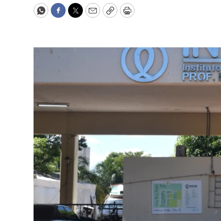
WhatsApp
Facebook
Twitter
Email
Copy
Print