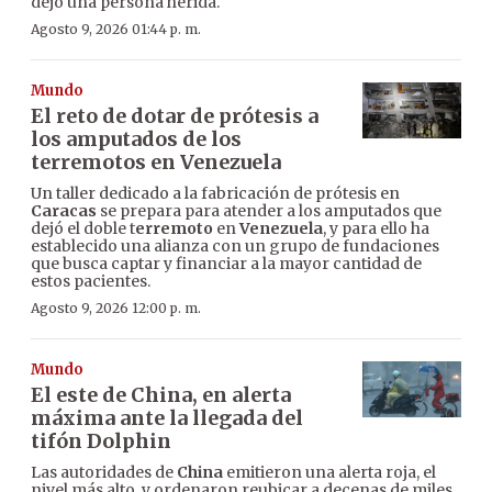
dejó una persona herida.
Agosto 9, 2026 01:44 p. m.
Mundo
El reto de dotar de prótesis a
los amputados de los
terremotos en Venezuela
Un taller dedicado a la fabricación de prótesis en
Caracas
se prepara para atender a los amputados que
dejó el doble t
erremoto
en
Venezuela
, y para ello ha
establecido una alianza con un grupo de fundaciones
que busca captar y financiar a la mayor cantidad de
estos pacientes.
Agosto 9, 2026 12:00 p. m.
Mundo
El este de China, en alerta
máxima ante la llegada del
tifón Dolphin
Las autoridades de
China
emitieron una alerta roja, el
nivel más alto, y ordenaron reubicar a decenas de miles