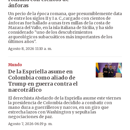
ánforas
Un pecio de la época romana, que presumiblemente data
de entre los siglos II y I a. C.,cargado con cientos de
ánforas fue hallado a unas tres millas de la costa de
Mazara del Vallo, en la isla italiana de Sicilia, y ha sido
considerado “uno de los descubrimientos
arqueológicos subacuáticos más importantes de los
últimos años”.
Agosto 8, 2026 11:10 a. m.
Mundo
De la Espriella asume en
Colombia como aliado de
Trump en guerra contra el
narcotráfico
El derechista Abelardo de la Espriella asume este viernes
la presidencia de Colombia decidido a combatir con
mano dura a guerrilleros y narcos, en un giro que
estrecha lazos con Washington y sepulta las
negociaciones de paz.
Agosto 7, 2026 06:19 p. m.