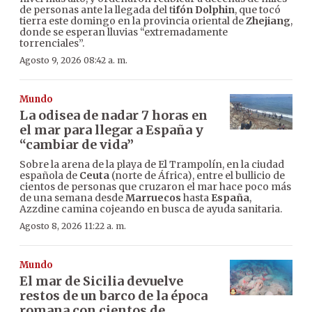
de personas ante la llegada del t
ifón Dolphin
, que tocó
tierra este domingo en la provincia oriental de
Zhejiang
,
donde se esperan lluvias “extremadamente
torrenciales”.
Agosto 9, 2026 08:42 a. m.
Mundo
La odisea de nadar 7 horas en
el mar para llegar a España y
“cambiar de vida”
Sobre la arena de la playa de El Trampolín, en la ciudad
española de
Ceuta
(norte de África), entre el bullicio de
cientos de personas que cruzaron el mar hace poco más
de una semana desde
Marruecos
hasta
España
,
Azzdine camina cojeando en busca de ayuda sanitaria.
Agosto 8, 2026 11:22 a. m.
Mundo
El mar de Sicilia devuelve
restos de un barco de la época
romana con cientos de