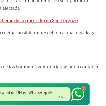
epción. Afortunadamente, no se reportaron
a afectada.
omberos de un incendio en San Lorenzo
la cocina, posiblemente debido a una fuga de gas
ión de los bomberos voluntarios se pudo contener
1
 al canal de ÚH en WhatsApp 🤩
19:02
✓✓