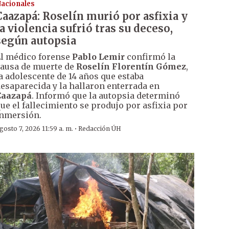
acionales
Caazapá: Roselín murió por asfixia y
la violencia sufrió tras su deceso,
según autopsia
l médico forense
Pablo Lemir
confirmó la
ausa de muerte de
Roselín Florentín Gómez
,
a adolescente de 14 años que estaba
esaparecida y la hallaron enterrada en
Caazapá
. Informó que la autopsia determinó
ue el fallecimiento se produjo por asfixia por
nmersión.
·
gosto 7, 2026 11:59 a. m.
Redacción ÚH