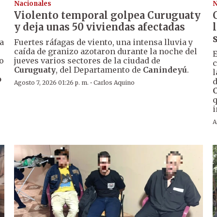
Nacionales
N
Violento temporal golpea Curuguaty
y deja unas 50 viviendas afectadas
a
Fuertes ráfagas de viento, una intensa lluvia y
caída de granizo azotaron durante la noche del
E
o
jueves varios sectores de la ciudad de
c
Curuguaty
, del Departamento de
Canindeyú
.
l
o
d
·
Agosto 7, 2026 01:26 p. m.
Carlos Aquino
q
i
A