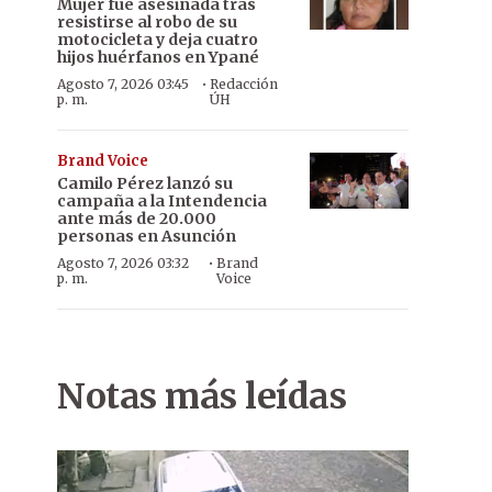
Mujer fue asesinada tras
resistirse al robo de su
motocicleta y deja cuatro
hijos huérfanos en Ypané
·
Agosto 7, 2026 03:45
Redacción
p. m.
ÚH
Brand Voice
Camilo Pérez lanzó su
campaña a la Intendencia
ante más de 20.000
personas en Asunción
·
Agosto 7, 2026 03:32
Brand
p. m.
Voice
Notas más leídas