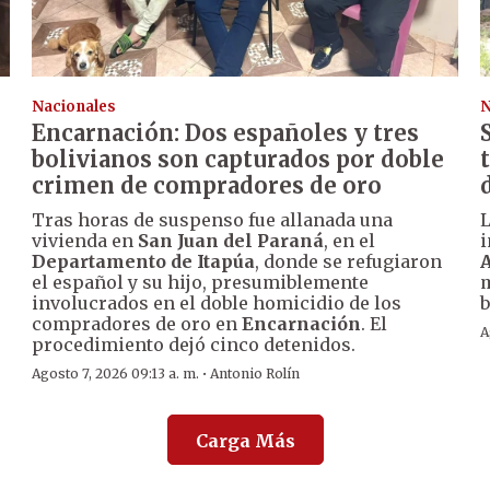
Nacionales
N
Encarnación: Dos españoles y tres
bolivianos son capturados por doble
crimen de compradores de oro
Tras horas de suspenso fue allanada una
vivienda en
San Juan del Paraná
, en el
i
Departamento de Itapúa
, donde se refugiaron
A
el español y su hijo, presumiblemente
m
involucrados en el doble homicidio de los
b
compradores de oro en
Encarnación
. El
A
procedimiento dejó cinco detenidos.
·
Agosto 7, 2026 09:13 a. m.
Antonio Rolín
Carga Más