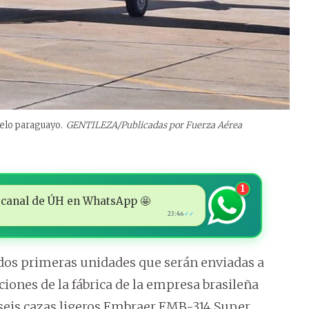
elo paraguayo.
GENTILEZA/Publicadas por Fuerza Aérea
1
 al canal de ÚH en WhatsApp 🤩
23:46
✓✓
s dos primeras unidades que serán enviadas a
ciones de la fábrica de la empresa brasileña
 seis cazas ligeros Embraer EMB-314 Super