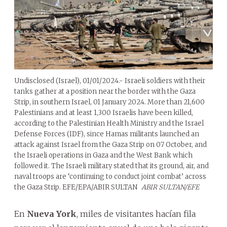
Undisclosed (Israel), 01/01/2024.- Israeli soldiers with their
tanks gather at a position near the border with the Gaza
Strip, in southern Israel, 01 January 2024. More than 21,600
Palestinians and at least 1,300 Israelis have been killed,
according to the Palestinian Health Ministry and the Israel
Defense Forces (IDF), since Hamas militants launched an
attack against Israel from the Gaza Strip on 07 October, and
the Israeli operations in Gaza and the West Bank which
followed it. The Israeli military stated that its ground, air, and
naval troops are ‘continuing to conduct joint combat’ across
the Gaza Strip. EFE/EPA/ABIR SULTAN
ABIR SULTAN/EFE
En
Nueva York
, miles de visitantes hacían fila