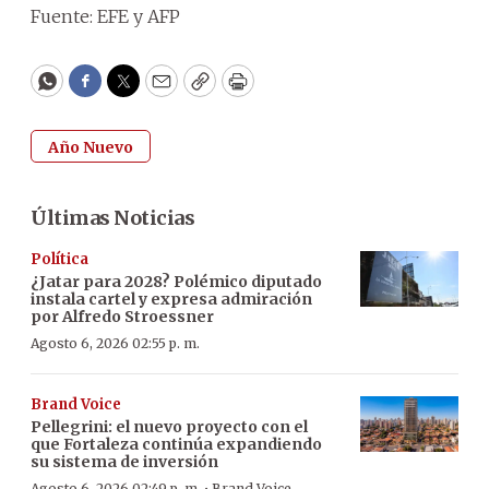
Fuente: EFE y AFP
WhatsApp
Facebook
Twitter
Email
Copy
Print
Año Nuevo
Últimas Noticias
Política
¿Jatar para 2028? Polémico diputado
instala cartel y expresa admiración
por Alfredo Stroessner
Agosto 6, 2026 02:55 p. m.
Brand Voice
Pellegrini: el nuevo proyecto con el
que Fortaleza continúa expandiendo
su sistema de inversión
Agosto 6, 2026 02:49 p. m.
Brand Voice