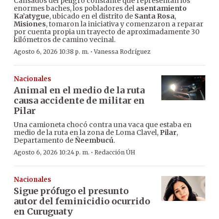
Cansados del peligro constante que representan los
enormes baches, los pobladores del
asentamiento
Ka’atygue
, ubicado en el distrito de
Santa Rosa
,
Misiones
, tomaron la iniciativa y comenzaron a reparar
por cuenta propia un trayecto de aproximadamente 30
kilómetros de camino vecinal.
·
Agosto 6, 2026 10:38 p. m.
Vanessa Rodríguez
Nacionales
Animal en el medio de la ruta
causa accidente de militar en
Pilar
Una camioneta chocó contra una vaca que estaba en
medio de la ruta en la zona de Loma Clavel,
Pilar
,
Departamento de
Ñeembucú
.
·
Agosto 6, 2026 10:24 p. m.
Redacción ÚH
Nacionales
Sigue prófugo el presunto
autor del feminicidio ocurrido
en Curuguaty