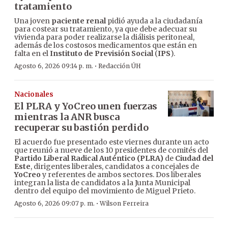
tratamiento
Una joven
paciente renal
pidió ayuda a la ciudadanía
para costear su tratamiento, ya que debe adecuar su
vivienda para poder realizarse la diálisis peritoneal,
además de los costosos medicamentos que están en
falta en el
Instituto de Previsión Social
(
IPS
).
·
Agosto 6, 2026 09:14 p. m.
Redacción ÚH
Nacionales
El PLRA y YoCreo unen fuerzas
mientras la ANR busca
recuperar su bastión perdido
El acuerdo fue presentado este viernes durante un acto
que reunió a nueve de los 10 presidentes de comités del
Partido Liberal Radical Auténtico (PLRA)
de
Ciudad del
Este
, dirigentes liberales, candidatos a concejales de
YoCreo
y referentes de ambos sectores. Dos liberales
integran la lista de candidatos a la Junta Municipal
dentro del equipo del movimiento de Miguel Prieto.
·
Agosto 6, 2026 09:07 p. m.
Wilson Ferreira