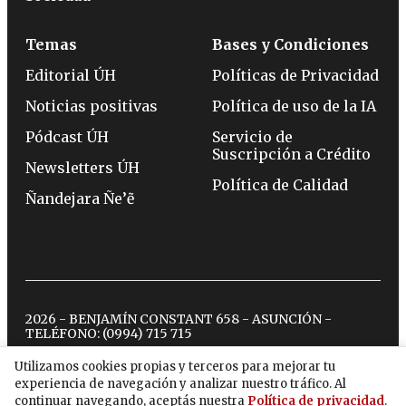
Temas
Bases y Condiciones
Editorial ÚH
Políticas de Privacidad
Noticias positivas
Política de uso de la IA
Pódcast ÚH
Servicio de
Suscripción a Crédito
Newsletters ÚH
Política de Calidad
Ñandejara Ñe’ẽ
2026 - BENJAMÍN CONSTANT 658 - ASUNCIÓN -
TELÉFONO:
(0994) 715 715
Utilizamos cookies propias y terceros para mejorar tu
experiencia de navegación y analizar nuestro tráfico. Al
twitter
instagram
facebook
tiktok
youtube
spotify
continuar navegando, aceptás nuestra
Política de privacidad
.