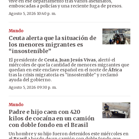
vive en ese departamento tras varios asesinatos,
emboscadas a policías y una reciente fuga de presos.
Agosto 5, 2026 10:40 p. m.
Mundo
Ceuta alerta que la situación de
los menores migrantes es
“insostenible”
El presidente de
Ceuta
,
Juan Jesús Vivas
, alertó el
miércoles de que la cantidad de menores migrantes que
quedan en este enclave español en el norte de
África
tras la crisis migratoria es “insostenible” y reclamó
ayuda del gobierno.
Agosto 5, 2026 09:30 p. m.
Mundo
Padre e hijo caen con 420
kilos de cocaína en un camión
con doble fondo en el Brasil
Un hombre y su hijo fueron detenidos este miércoles en
el
Brasil
a bordo de un camión con doble fondo que