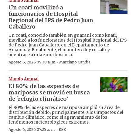
Mundo Animal
Un coatí movilizó a
funcionarios de Hospital
Regional del IPS de Pedro Juan
Caballero
Un coatí, conocido también en guaraní como kuatĩ,
movilizó a los funcionarios del Hospital Regional del IPS
de Pedro Juan Caballero, en el Departamento de
Amambay. Finalmente, el mamífero logró salir y
adentrase a una zona boscosa.
·
Agosto 6, 2026 09:38 a. m.
Marciano Candia
Mundo Animal
El 80% de las especies de
mariposas se movió en busca
de ‘refugio climático’
El 80% de las especies de mariposa amplió su área de
distribución debido, principalmente, a los impactos del
cambio climático, como el agravamiento de los
fenómenos meteorológicos extremos.
·
Agosto 6, 2026 07:25 a. m.
EFE