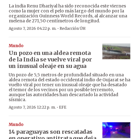
La india Renu Dhariyal ha sido reconocida este viernes
como la mujer con el pelo más largo del mundo por la
organización Guinness World Records, al alcanzar una
melena de 271,50 centímetros de longitud.
·
Agosto 7, 2026 04:22 p. m.
Redacción ÚH
Mundo
Un pozo en una aldea remota
de la India se vuelve viral por
un inusual oleaje en su agua
Un pozo de 5,5 metros de profundidad situado en una
aldea remota del estado occidental indio de Gujarat se ha
vuelto viral por tener un inusual oleaje que ha desatado
el temor de los vecinos por un posible terremoto,
aunque las autoridades han descartado la actividad
sísmica.
·
Agosto 7, 2026 12:22 p. m.
EFE
Mundo
14 paraguayas son rescatadas
en operativo antitrata que deja