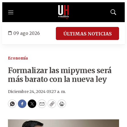
Menú
Mostrar
búsqued
09 ago 2026
ÚLTIMAS NOTICIAS
Economía
Formalizar las mipymes será
más barato con la nueva ley
Diciembre 24, 2024 03:27 a. m.
WhatsApp
Facebook
Twitter
Email
Copy
Print